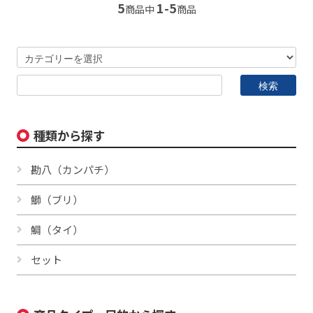
5
1-5
商品中
商品
種類から探す
勘八（カンパチ）
鰤（ブリ）
鯛（タイ）
セット