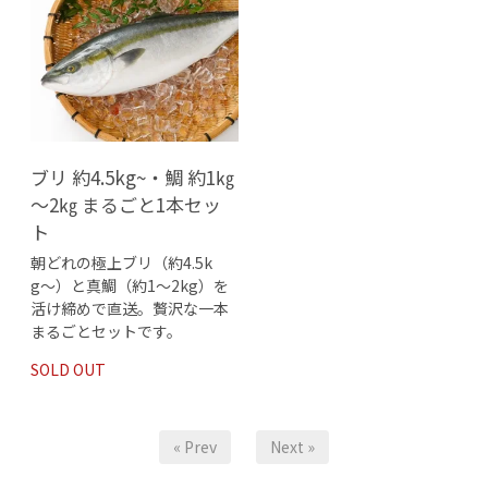
ブリ 約4.5kg~・鯛 約1㎏
～2㎏ まるごと1本セッ
ト
朝どれの極上ブリ（約4.5k
g〜）と真鯛（約1〜2kg）を
活け締めで直送。贅沢な一本
まるごとセットです。
SOLD OUT
« Prev
Next »