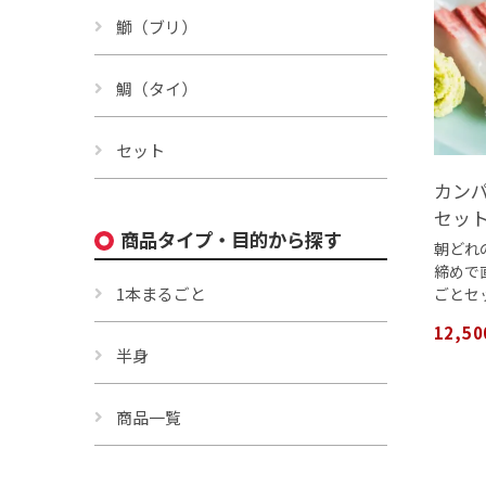
鰤（ブリ）
鯛（タイ）
セット
カンパ
セッ
商品タイプ・目的から探す
朝どれ
締めで
1本まるごと
ごとセ
12,5
半身
商品一覧