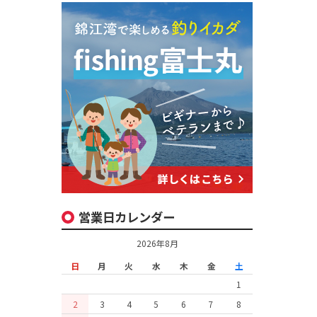
営業日カレンダー
2026年8月
日
月
火
水
木
金
土
1
2
3
4
5
6
7
8