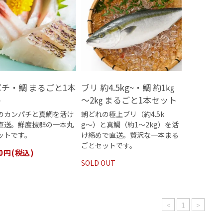
チ・鯛 まるごと1本
ブリ 約4.5kg~・鯛 約1㎏
ト
～2㎏ まるごと1本セット
のカンパチと真鯛を活け
朝どれの極上ブリ（約4.5k
直送。鮮度抜群の一本丸
g〜）と真鯛（約1〜2kg）を活
ットです。
け締めで直送。贅沢な一本まる
ごとセットです。
00円(税込)
SOLD OUT
<
1
>