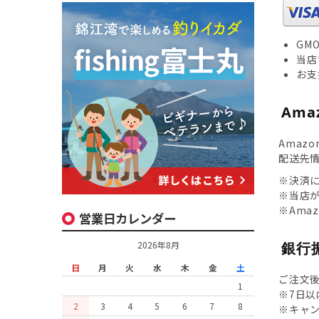
GM
当店
お支
Amaz
Amaz
配送先
※決済
※当店が
※Ama
営業日カレンダー
銀行
2026年8月
日
月
火
水
木
金
土
ご注文
1
※7日
2
3
4
5
6
7
8
※キャ