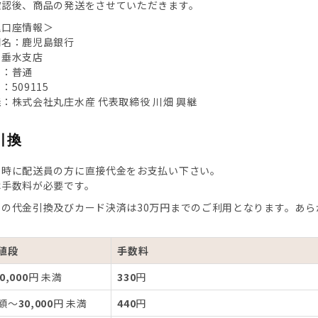
確認後、商品の発送をさせていただきます。
込口座情報＞
関名：鹿児島銀行
：垂水支店
別：普通
：509115
：株式会社丸庄水産 代表取締役 川畑 興継
引換
着時に配送員の方に直接代金をお支払い下さい。
は手数料が必要です。
トの代金引換及びカード決済は30万円までのご利用となります。あら
値段
手数料
0,000
円 未満
330
円
額～
30,000
円 未満
440
円