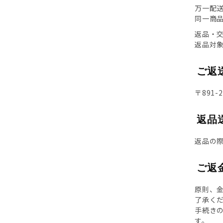
万一配
同一商
返品・
返品対
ご返
〒891-
返品
返品の
ご返
原則、
了承く
手続き
す。