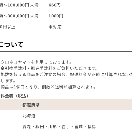
額～
100,000
円 未満
660
円
額～
300,000
円 未満
1080
円
000円以上
未対応
について
はクロネコヤマトを利用しております。
代金引換手数料・振込手数料をご負担いただきます。
可能数を超える商品をご注文の場合、配送料金が正確に計算されない
たします。
の商品は1個口となり、個数×送料が加算されます。
便料金表（税込）
都道府県
北海道
青森・秋田・山形・岩手・宮城・福島