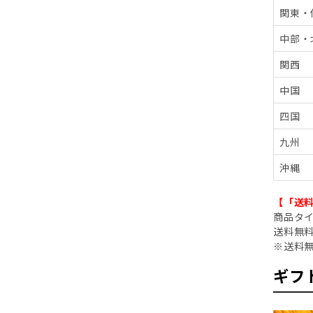
関東・
中部・
関西
中国
四国
九州
沖縄
【「送
商品タ
送料無
※送料
ギフ