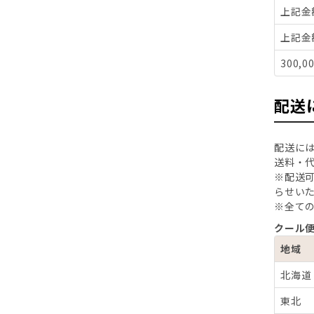
上記金
上記金
300,
配送
配送に
送料・
※配送
らせい
※全て
クール
地域
北海道
東北