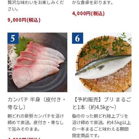
贅沢な味わいをお楽しみくだ
かな食卓を彩ります。
さい。
4,000円(税込)
9,000円(税込)
カンパチ 半身（皮付き・
【予約販売】ブリ まるご
骨なし）
と1本（約4.5kg〜）
朝どれの新鮮カンパチを活け
脂ののった朝どれ極上ブリを
締めで直送。皮付き・骨なし
活け締めで直送。約4.5kg以上
で旨みそのまま。
の一本まるごと味わえる期間
限定商品です。