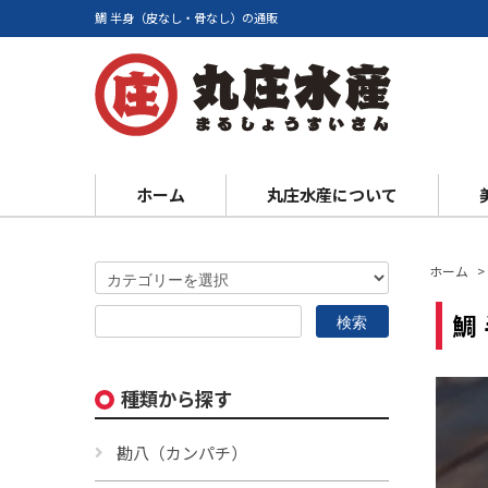
鯛 半身（皮なし・骨なし）の通販
ホーム
丸庄水産について
ホーム
>
鯛
種類から探す
勘八（カンパチ）