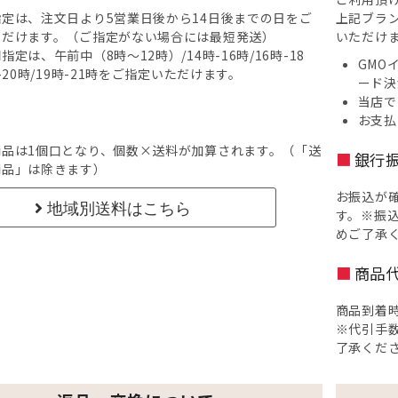
定は、注文日より5営業日後から14日後までの日をご
上記ブラ
ただけます。（ご指定がない場合には最短発送）
いただけ
指定は、午前中（8時～12時）/14時-16時/16時-18
GMO
時-20時/19時-21時をご指定いただけます。
ード決
当店で
お支払
商品は1個口となり、個数×送料が加算されます。（「送
銀行
商品」は除きます）
お振込が
地域別送料はこちら
す。※振
めご了承
商品
商品到着
※代引手
了承くだ