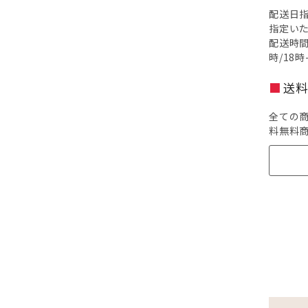
配送日指
指定い
配送時間
時/18
送料
全ての
料無料