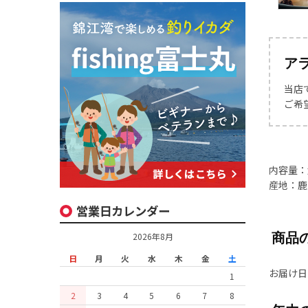
ア
当店
ご希
内容量：
産地：鹿
営業日カレンダー
商品
2026年8月
日
月
火
水
木
金
土
お届け日
1
2
3
4
5
6
7
8